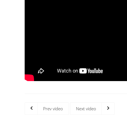
Prev video
Next video