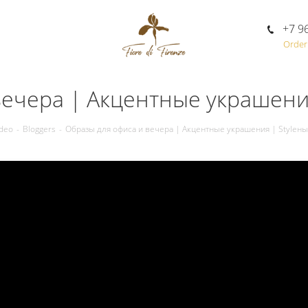
+7 9
Order 
вечера | Акцентные украшения
deo
-
Bloggers
-
Образы для офиса и вечера | Акцентные украшения | Styleны